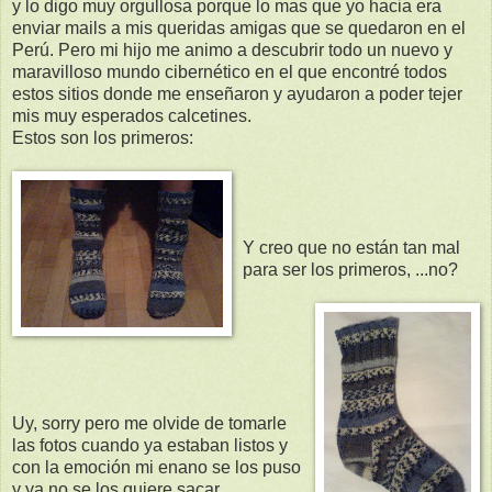
y lo digo muy orgullosa porque lo mas que yo hacia era
enviar
mails
a mis queridas amigas que se quedaron en el
Perú
. Pero mi hijo me animo a descubrir todo un nuevo y
maravilloso
mundo
cibernético
en el que
encontré
todos
estos sitios donde me enseñaron y ayudaron a poder tejer
mis muy esperados calcetines.
Estos son los primeros:
Y creo que no
están
tan mal
para ser los primeros, ...no?
Uy
,
sorry
pero me olvide de tomarle
las fotos cuando ya estaban listos y
con la
emoción
mi enano se los puso
y ya no se los quiere sacar.