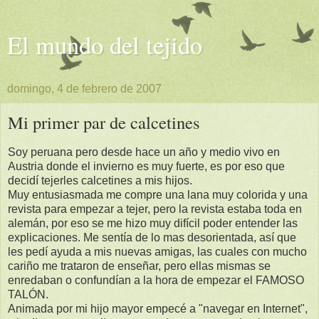
El mundo del tejido
domingo, 4 de febrero de 2007
Mi primer par de calcetines
Soy peruana pero desde hace un año y medio vivo en
Austria donde el invierno es muy fuerte, es por eso que
decidí
tejerles
calcetines
a mis hijos.
Muy entusiasmada me compre una lana muy colorida y una
revista para empezar a tejer, pero la revista estaba toda en
alemán
, por eso se me hizo muy
difícil
poder entender las
explicaciones. Me
sentía
de lo mas desorientada,
así
que
les
pedí
ayuda a mis nuevas amigas, las cuales con mucho
cariño me trataron de enseñar, pero ella
s mismas se
enredaban o
conf
undían
a la hora de empezar el FAMOSO
TALÓN
.
Animada por mi hijo mayor
empecé
a "navegar en
Internet
",